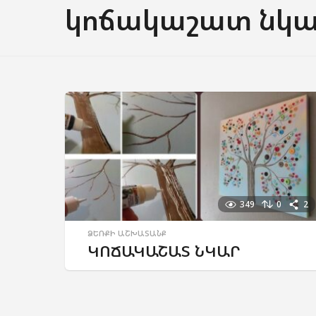
կոճակաշատ նկ
349
0
2
ՁԵՌՔԻ ԱՇԽԱՏԱՆՔ
ԿՈՃԱԿԱՇԱՏ ՆԿԱՐ