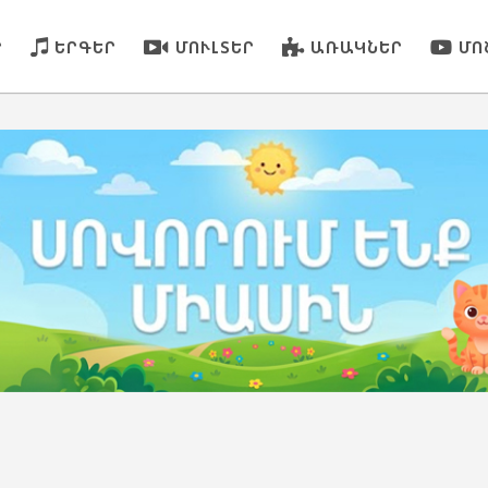
Ր
ԵՐԳԵՐ
ՄՈՒԼՏԵՐ
ԱՌԱԿՆԵՐ
ՄՈ