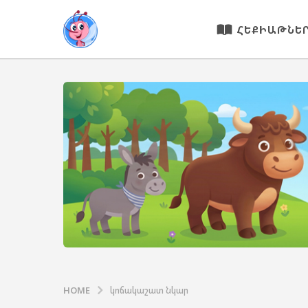
ՀԵՔԻԱԹՆԵ
HOME
կոճակաշատ նկար