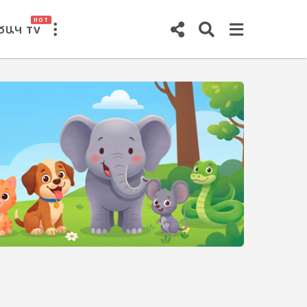
HOT
ԾԱԿ TV