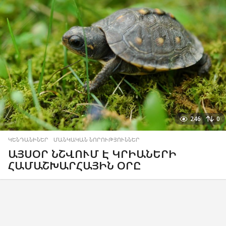
246
0
ԿԵՆԴԱՆԻՆԵՐ
,
ՄԱՆԿԱԿԱՆ ՆՈՐՈՒԹՅՈՒՆՆԵՐ
ԱՅՍՕՐ ՆՇՎՈՒՄ Է ԿՐԻԱՆԵՐԻ
ՀԱՄԱՇԽԱՐՀԱՅԻՆ ՕՐԸ