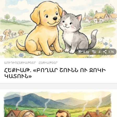
4.6k
-4
176
ԱՈՒԴԻՈՀԵՔԻԱԹՆԵՐ
,
ՀԵՔԻԱԹՆԵՐ
ՀԵՔԻԱԹ. «ԲՈՂԱՐ ՇՈՒՆՆ ՈՒ ՋՈԿԻ
ԿԱՏՈՒՆ»