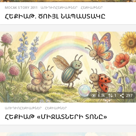
MOCAK STORY 2011
,
ԱՈՒԴԻՈՀԵՔԻԱԹՆԵՐ
,
ՀԵՔԻԱԹՆԵՐ
ՀԵՔԻԱԹ. ԾՈՒՅԼ ՆԱՊԱՍՏԱԿԸ
6.3k
1
297
ԱՈՒԴԻՈՀԵՔԻԱԹՆԵՐ
,
ՀԵՔԻԱԹՆԵՐ
ՀԵՔԻԱԹ «ՄԻՋԱՏՆԵՐԻ ՏՈՆԸ»