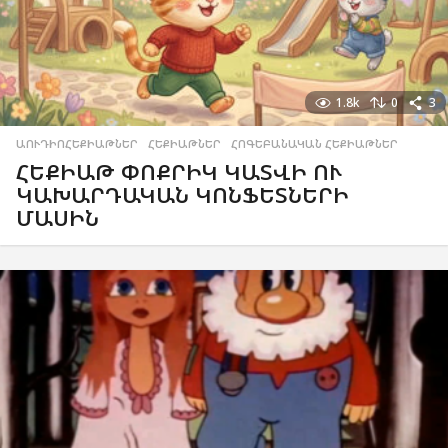
1.8k
0
3
ԱՈՒԴԻՈՀԵՔԻԱԹՆԵՐ
,
ՀԵՔԻԱԹՆԵՐ
,
ՀՈԳԵԲԱՆԱԿԱՆ ՀԵՔԻԱԹՆԵՐ
ՀԵՔԻԱԹ ՓՈՔՐԻԿ ԿԱՏՎԻ ՈՒ
ԿԱԽԱՐԴԱԿԱՆ ԿՈՆՖԵՏՆԵՐԻ
ՄԱՍԻՆ