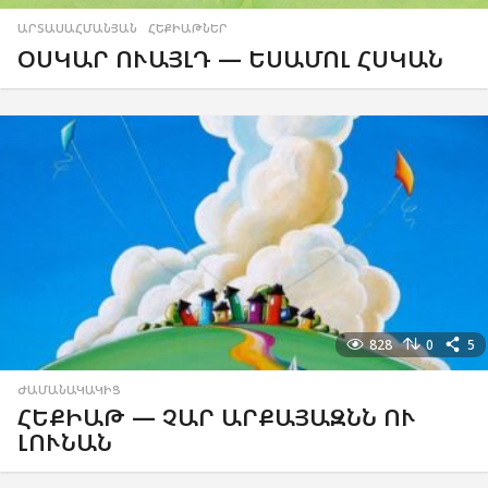
ԱՐՏԱՍԱՀՄԱՆՅԱՆ
,
ՀԵՔԻԱԹՆԵՐ
ՕՍԿԱՐ ՈՒԱՅԼԴ — ԵՍԱՄՈԼ ՀՍԿԱՆ
828
0
5
ԺԱՄԱՆԱԿԱԿԻՑ
ՀԵՔԻԱԹ — ՉԱՐ ԱՐՔԱՅԱԶՆՆ ՈՒ
ԼՈՒՆԱՆ