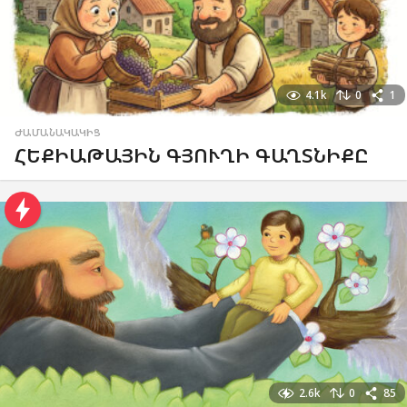
4.1k
0
1
ԺԱՄԱՆԱԿԱԿԻՑ
ՀԵՔԻԱԹԱՅԻՆ ԳՅՈՒՂԻ ԳԱՂՏՆԻՔԸ
2.6k
0
85