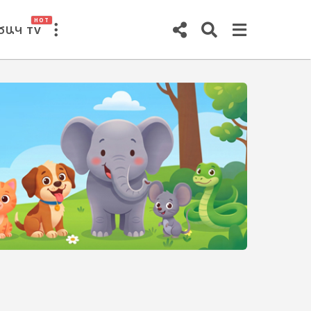
HOT
ԾԱԿ TV