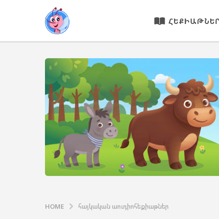
ՀԵՔԻԱԹՆԵ
HOME
հայկական աուդիոհեքիաթներ