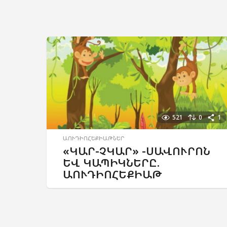
521
0
1
ԱՈՒԴԻՈՀԵՔԻԱԹՆԵՐ
«ԿԱՐ-ՉԿԱՐ» -ՍԱՎՈՒՐՈՆ
ԵՎ ԿԱՊԻԿՆԵՐԸ.
ԱՈՒԴԻՈՀԵՔԻԱԹ