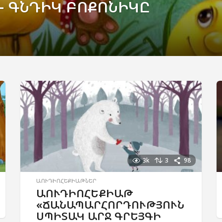
 ԳՆԴԻԿ ԲՈՔՈՆԻԿԸ
3k
3
98
ԱՈՒԴԻՈՀԵՔԻԱԹՆԵՐ
ԱՈՒԴԻՈՀԵՔԻԱԹ
«ՃԱՆԱՊԱՐՀՈՐԴՈՒԹՅՈՒՆ
ՍՊԻՏԱԿ ԱՐՋ ԳՐԵՅԳԻ