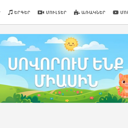
Ր
ԵՐԳԵՐ
ՄՈՒԼՏԵՐ
ԱՌԱԿՆԵՐ
ՄՈ