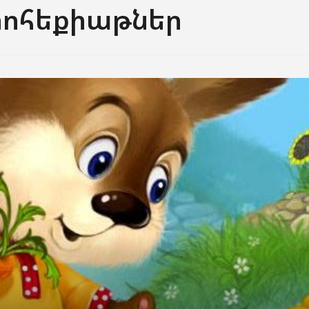
իոհեքիաթներ