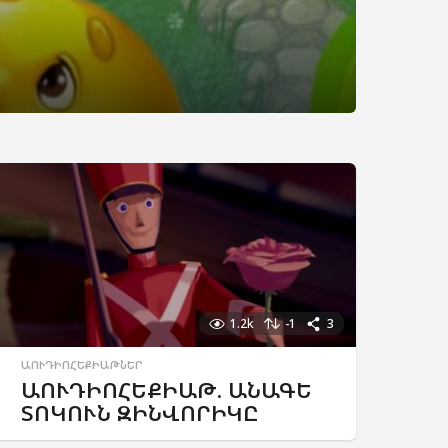
1.2k
-1
3
ԱՈՒԴԻՈՀԵՔԻԱԹՆԵՐ
ԱՈՒԴԻՈՀԵՔԻԱԹ. ԱՆԱԳԵ
ՏՈԿՈՒՆ ԶԻՆՎՈՐԻԿԸ