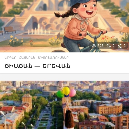
325
0
2
ԵՐԳԵՐ
,
ՀԱՅԵՐԵՆ
,
ՄԻՋՈՑԱՌՈՒՄՆԵՐ
ԾԻԱԾԱՆ — ԵՐԵՎԱՆ