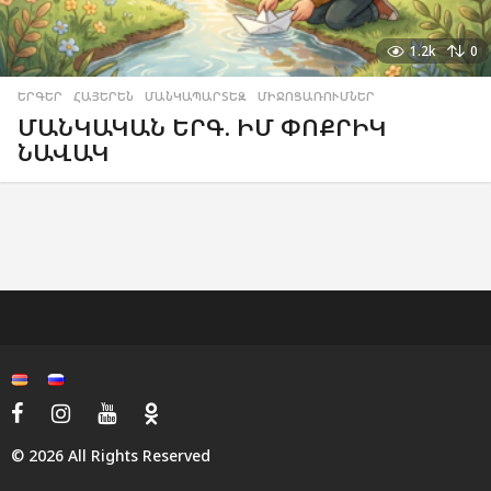
1.2k
0
ԵՐԳԵՐ
,
ՀԱՅԵՐԵՆ
,
ՄԱՆԿԱՊԱՐՏԵԶ
,
ՄԻՋՈՑԱՌՈՒՄՆԵՐ
ՄԱՆԿԱԿԱՆ ԵՐԳ. ԻՄ ՓՈՔՐԻԿ
ՆԱՎԱԿ
© 2026 All Rights Reserved