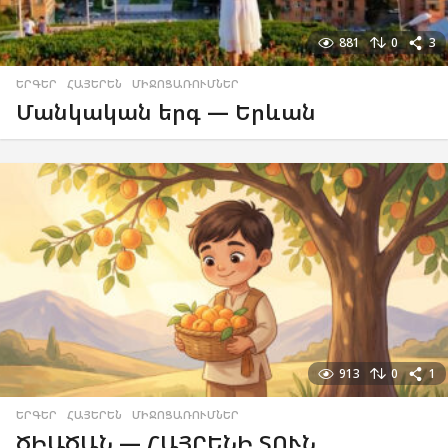
881
0
3
ԵՐԳԵՐ
,
ՀԱՅԵՐԵՆ
,
ՄԻՋՈՑԱՌՈՒՄՆԵՐ
Մանկական երգ — Երևան
913
0
1
ԵՐԳԵՐ
,
ՀԱՅԵՐԵՆ
,
ՄԻՋՈՑԱՌՈՒՄՆԵՐ
ԾԻԱԾԱՆ — ՀԱՅՐԵՆԻ ՏՈՒՆ