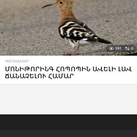
591
0
ԿԵՆԴԱՆԻՆԵՐ
ՄՈՆԻԹՈՐԻՆԳ ՀՈՊՈՊԻՆ ԱՎԵԼԻ ԼԱՎ
ՃԱՆԱՉԵԼՈՒ ՀԱՄԱՐ