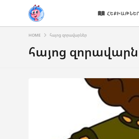
ՀԵՔԻԱԹՆԵ
HOME
հայոց զորավարներ
հայոց զորավարն