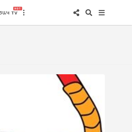
HOT
ԾԱԿ TV