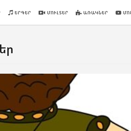
Ր
ԵՐԳԵՐ
ՄՈՒԼՏԵՐ
ԱՌԱԿՆԵՐ
ՄՈ
եր