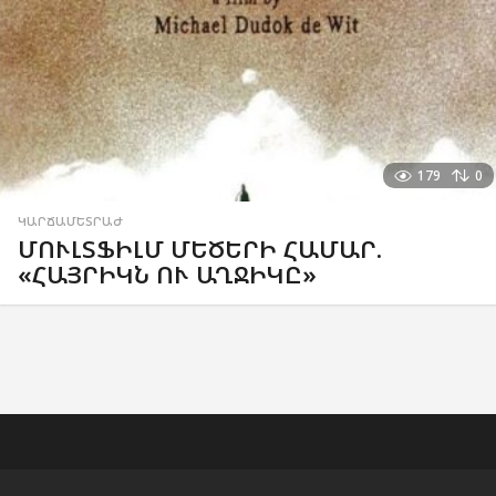
179
0
ԿԱՐՃԱՄԵՏՐԱԺ
ՄՈՒԼՏՖԻԼՄ ՄԵԾԵՐԻ ՀԱՄԱՐ.
«ՀԱՅՐԻԿՆ ՈՒ ԱՂՋԻԿԸ»