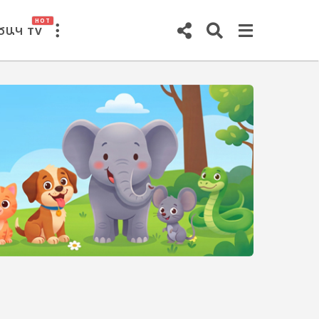
HOT
ԾԱԿ TV