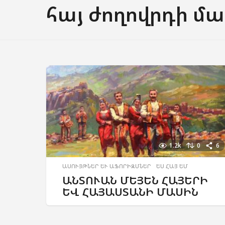
հայ ժողովրդի մա
1.2k
0
6
ԱՍՈՒՅԹՆԵՐ ԵՒ ԱՖՈՐԻԶՄՆԵՐ
,
ԵՍ ՀԱՅ ԵՄ
ԱՆՏՈՒԱՆ ՄԵՅԵՆ ՀԱՅԵՐԻ
ԵՎ ՀԱՅԱՍՏԱՆԻ ՄԱՍԻՆ