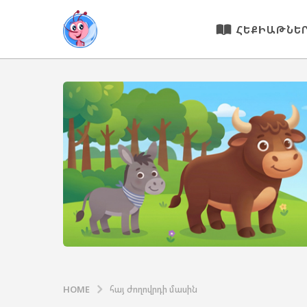
ՀԵՔԻԱԹՆԵ
HOME
հայ ժողովրդի մասին