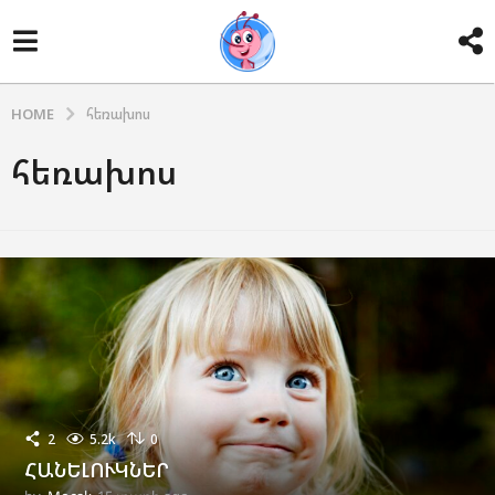
HOME
հեռախոս
հեռախոս
2
5.2k
0
ՀԱՆԵԼՈՒԿՆԵՐ