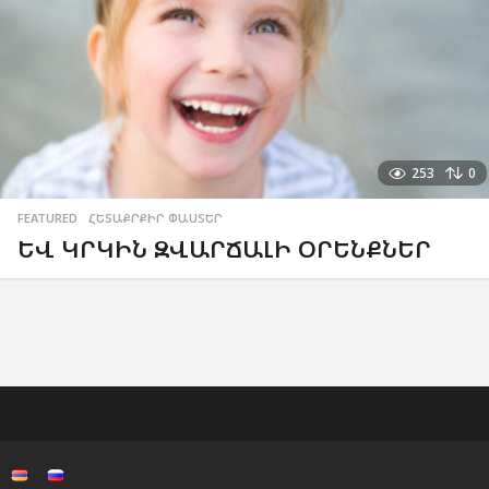
253
0
FEATURED
,
ՀԵՏԱՔՐՔԻՐ ՓԱՍՏԵՐ
ԵՎ ԿՐԿԻՆ ԶՎԱՐՃԱԼԻ ՕՐԵՆՔՆԵՐ