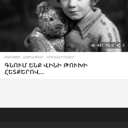
447
0
3
FEATURED
,
ՀԵՔԻԱԹՆԵՐ
,
ՄՈՒԼՏՀԵՐՈՍՆԵՐ
ԳՆՈՒՄ ԵՆՔ ՎԻՆԻ ԹՈՒԽԻ
ՀԵՏՔԵՐՈՎ…