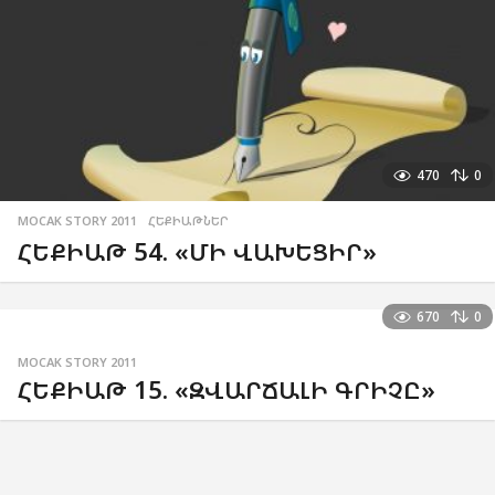
470
0
MOCAK STORY 2011
,
ՀԵՔԻԱԹՆԵՐ
ՀԵՔԻԱԹ 54. «ՄԻ ՎԱԽԵՑԻՐ»
670
0
MOCAK STORY 2011
ՀԵՔԻԱԹ 15. «ԶՎԱՐՃԱԼԻ ԳՐԻՉԸ»