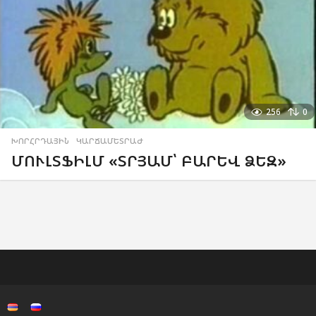
256
0
ԽՈՐՀՐԴԱՅԻՆ
,
ԿԱՐՃԱՄԵՏՐԱԺ
ՄՈՒԼՏՖԻԼՄ «ՏՐՅԱՄ՝ ԲԱՐԵՎ ՁԵԶ»