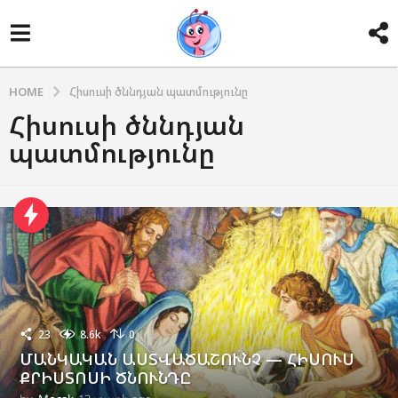
HOME
Հիսուսի ծննդյան պատմությունը
Հիսուսի ծննդյան
պատմությունը
23
8.6k
0
ՄԱՆԿԱԿԱՆ ԱՍՏՎԱԾԱՇՈՒՆՉ — ՀԻՍՈՒՍ
ՔՐԻՍՏՈՍԻ ԾՆՈՒՆԴԸ