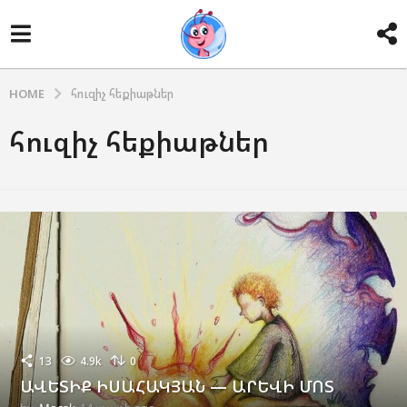
HOME
հուզիչ հեքիաթներ
հուզիչ հեքիաթներ
13
4.9k
0
ԱՎԵՏԻՔ ԻՍԱՀԱԿՅԱՆ — ԱՐԵՎԻ ՄՈՏ