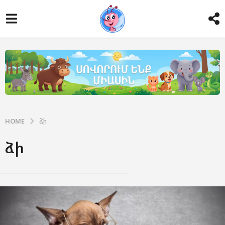
HOME
ձի
ձի