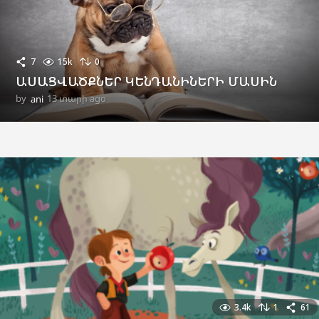
7
15k
0
ԱՍԱՑՎԱԾՔՆԵՐ ԿԵՆԴԱՆԻՆԵՐԻ ՄԱՍԻՆ
by
ani
13 տարի ago
1
1
տ
ա
ր
ի
a
g
o
3.4k
1
61