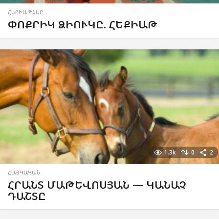
ՀԵՔԻԱԹՆԵՐ
ՓՈՔՐԻԿ ՁԻՈՒԿԸ. ՀԵՔԻԱԹ
1.3k
0
2
ՀԱՅԿԱԿԱՆ
ՀՐԱՆՏ ՄԱԹԵՎՈՍՅԱՆ — ԿԱՆԱՉ
ԴԱՇՏԸ