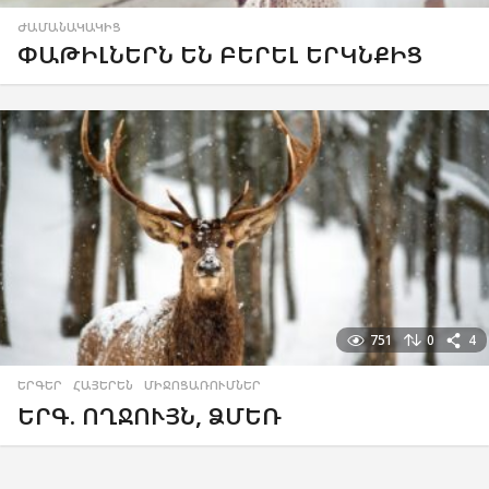
ԺԱՄԱՆԱԿԱԿԻՑ
ՓԱԹԻԼՆԵՐՆ ԵՆ ԲԵՐԵԼ ԵՐԿՆՔԻՑ
751
0
4
ԵՐԳԵՐ
,
ՀԱՅԵՐԵՆ
,
ՄԻՋՈՑԱՌՈՒՄՆԵՐ
ԵՐԳ. ՈՂՋՈՒՅՆ, ՁՄԵՌ