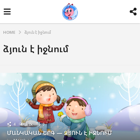
HOME
ձյուն է իջնում
ձյուն է իջնում
4
2.2k
0
ՄԱՆԿԱԿԱՆ ԵՐԳ — ՁՅՈՒՆ Է ԻՋՆՈՒՄ