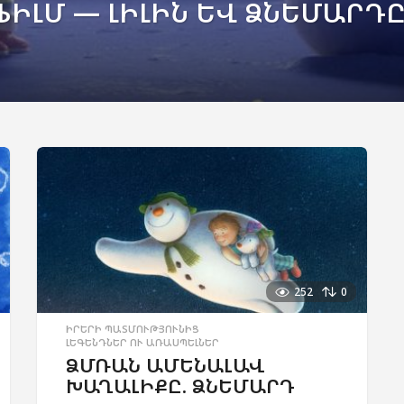
ԻԼՄ — ԼԻԼԻՆ ԵՎ ՁՆԵՄԱՐԴ
252
0
ԻՐԵՐԻ ՊԱՏՄՈՒԹՅՈՒՆԻՑ
,
ԼԵԳԵՆԴՆԵՐ ՈՒ ԱՌԱՍՊԵԼՆԵՐ
ՁՄՌԱՆ ԱՄԵՆԱԼԱՎ
ԽԱՂԱԼԻՔԸ. ՁՆԵՄԱՐԴ