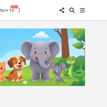
HOT
ԾԱԿ TV