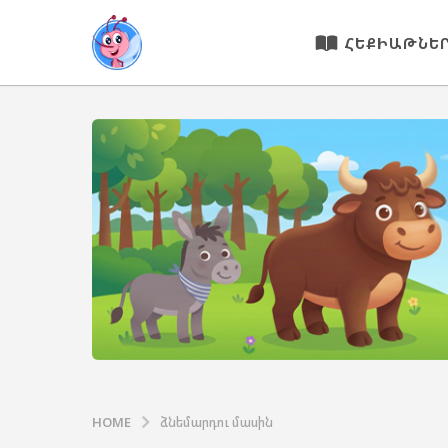
ՀԵՔԻԱԹՆԵ
HOME
ձնեմարդու մասին