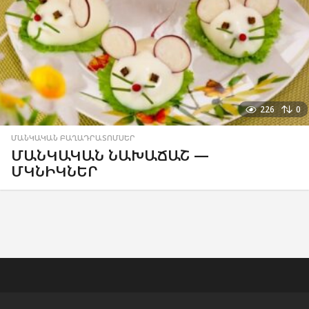
226
0
ՄԱՆԿԱԿԱՆ ԲԱՂԱԴՐԱՏՈՄՍԵՐ
ՄԱՆԿԱԿԱՆ ՆԱԽԱՃԱՇ —
ՄԿՆԻԿՆԵՐ