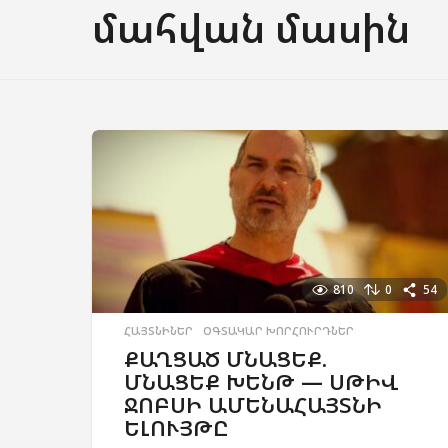
մահվան մասին
810
0
54
ՀԱՅՏՆԻՆԵՐ
,
ՕԳՏԱԿԱՐ ԽՈՐՀՈՒՐԴՆԵՐ
ՔԱՂՑԱԾ ՄՆԱՑԵՔ.
ՄՆԱՑԵՔ ԽԵՆԹ — ՍԹԻՎ
ՋՈԲՍԻ ԱՄԵՆԱՀԱՅՏՆԻ
ԵԼՈՒՅԹԸ