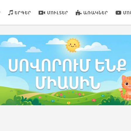
Ր
ԵՐԳԵՐ
ՄՈՒԼՏԵՐ
ԱՌԱԿՆԵՐ
ՄՈ