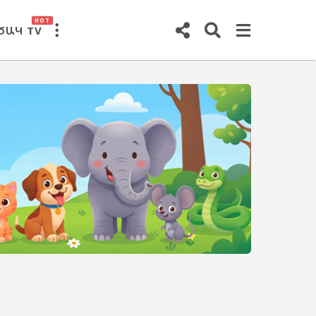
HOT
ԾԱԿ TV