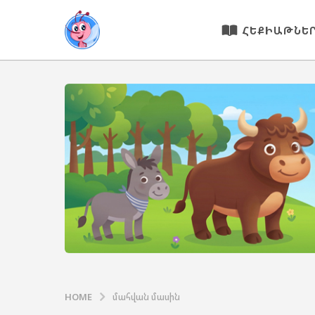
ՀԵՔԻԱԹՆԵ
HOME
մահվան մասին