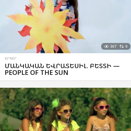
367
0
ԵՐԳԵՐ
ՄԱՆԿԱԿԱՆ ԵՎՐԱՏԵՍԻԼ. ԲԵՏՏԻ —
PEOPLE OF THE SUN