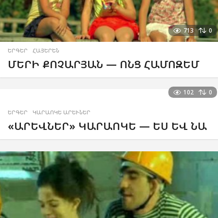
713
0
ԵՐԳԵՐ
,
ՀԱՅԵՐԵՆ
ՄԵՐԻ ՔՈՉԱՐՅԱՆ — ՈՆՑ ՀԱՄՈԶԵՄ
102
0
ԵՐԳԵՐ
,
ԿԱՐԱՈԿԵ ԱՐԵՒՆԵՐ
«ԱՐԵՎՆԵՐ» ԿԱՐԱՈԿԵ — ԵՍ ԵՎ ՆԱ