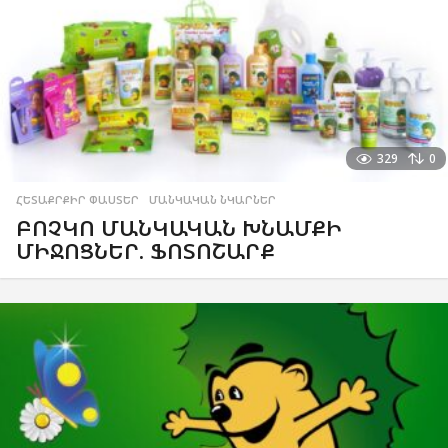
329
0
ՀԵՏԱՔՐՔԻՐ ՓԱՍՏԵՐ
,
ՄԱՆԿԱԿԱՆ ՆԿԱՐՆԵՐ
ԲՈՉԿՈ ՄԱՆԿԱԿԱՆ ԽՆԱՄՔԻ
ՄԻՋՈՑՆԵՐ. ՖՈՏՈՇԱՐՔ