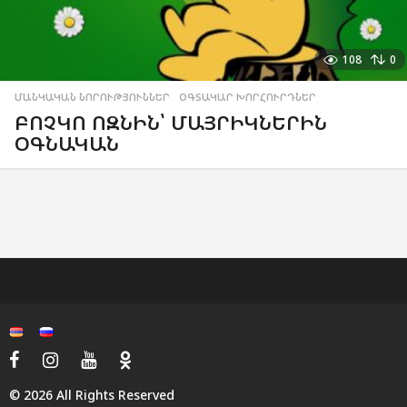
108
0
ՄԱՆԿԱԿԱՆ ՆՈՐՈՒԹՅՈՒՆՆԵՐ
,
ՕԳՏԱԿԱՐ ԽՈՐՀՈՒՐԴՆԵՐ
ԲՈՉԿՈ ՈԶՆԻՆ՝ ՄԱՅՐԻԿՆԵՐԻՆ
ՕԳՆԱԿԱՆ
© 2026 All Rights Reserved