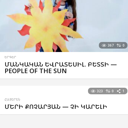
367
0
ԵՐԳԵՐ
ՄԱՆԿԱԿԱՆ ԵՎՐԱՏԵՍԻԼ. ԲԵՏՏԻ —
PEOPLE OF THE SUN
323
0
1
ՀԱՅԵՐԵՆ
ՄԵՐԻ ՔՈՉԱՐՅԱՆ — ՉԻ ԿԱՐԵԼԻ