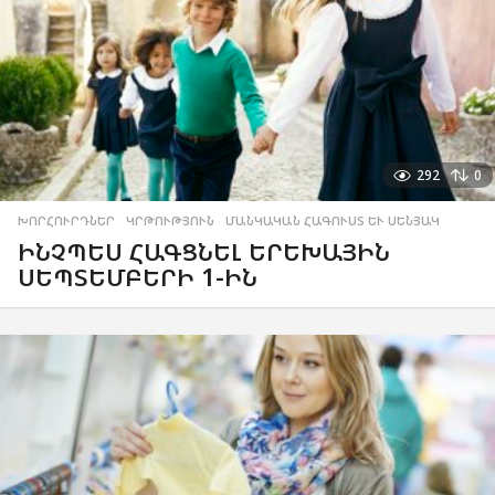
292
0
ԽՈՐՀՈՒՐԴՆԵՐ
,
ԿՐԹՈՒԹՅՈՒՆ
,
ՄԱՆԿԱԿԱՆ ՀԱԳՈՒՍՏ ԵՒ ՍԵՆՅԱԿ
ԻՆՉՊԵՍ ՀԱԳՑՆԵԼ ԵՐԵԽԱՅԻՆ
ՍԵՊՏԵՄԲԵՐԻ 1-ԻՆ