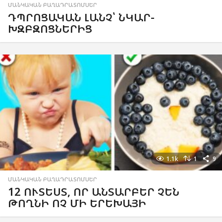
ՄԱՆԿԱԿԱՆ ԲԱՂԱԴՐԱՏՈՄՍԵՐ
ԴՊՐՈՑԱԿԱՆ ԼԱՆՉ՝ ՆԿԱՐ-
ԽԶԲԶՈՑՆԵՐԻՑ
1.1k
1
9
ՄԱՆԿԱԿԱՆ ԲԱՂԱԴՐԱՏՈՄՍԵՐ
12 ՈՒՏԵՍՏ, ՈՐ ԱՆՏԱՐԲԵՐ ՉԵՆ
ԹՈՂՆԻ ՈՉ ՄԻ ԵՐԵԽԱՅԻ