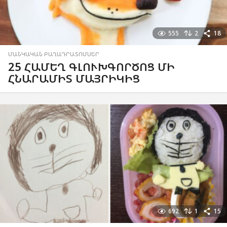
555
2
18
ՄԱՆԿԱԿԱՆ ԲԱՂԱԴՐԱՏՈՄՍԵՐ
25 ՀԱՄԵՂ ԳԼՈՒԽԳՈՐԾՈՑ ՄԻ
ՀՆԱՐԱՄԻՏ ՄԱՅՐԻԿԻՑ
692
1
15