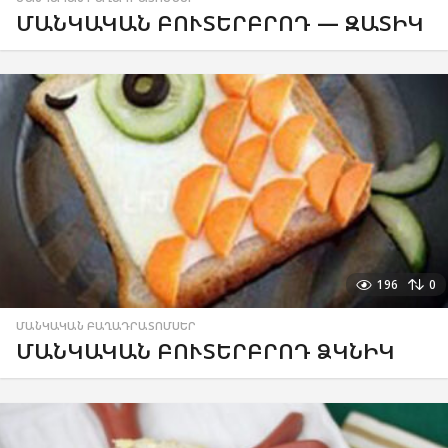
ՄԱՆԿԱԿԱՆ ԲՈՒՏԵՐԲՐՈԴ — ԶԱՏԻԿ
196
0
ՄԱՆԿԱԿԱՆ ԲԱՂԱԴՐԱՏՈՄՍԵՐ
ՄԱՆԿԱԿԱՆ ԲՈՒՏԵՐԲՐՈԴ ՁԿՆԻԿ