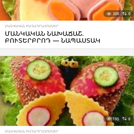
200
0
ՄԱՆԿԱԿԱՆ ԲԱՂԱԴՐԱՏՈՄՍԵՐ
ՄԱՆԿԱԿԱՆ ՆԱԽԱՃԱՇ.
ԲՈՒՏԵՐԲՐՈԴ — ՆԱՊԱՍՏԱԿ
135
0
ՄԱՆԿԱԿԱՆ ԲԱՂԱԴՐԱՏՈՄՍԵՐ