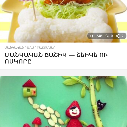
248
0
2
ՄԱՆԿԱԿԱՆ ԲԱՂԱԴՐԱՏՈՄՍԵՐ
ՄԱՆԿԱԿԱՆ ՃԱՇԻԿ — ՇՆԻԿՆ ՈՒ
ՈՍԿՈՐԸ