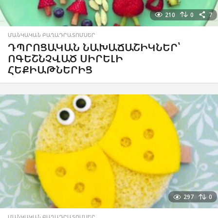
210
0
7
ՄԱՆԿԱԿԱՆ ԲԱՂԱԴՐԱՏՈՄՍԵՐ
ԴՊՐՈՑԱԿԱՆ ՆԱԽԱՃԱՇԻԿՆԵՐ՝
ՈԳԵՇՆՉՎԱԾ ՍԻՐԵԼԻ
ՀԵՔԻԱԹՆԵՐԻՑ
297
0
ՄԱՆԿԱԿԱՆ ԲԱՂԱԴՐԱՏՈՄՍԵՐ