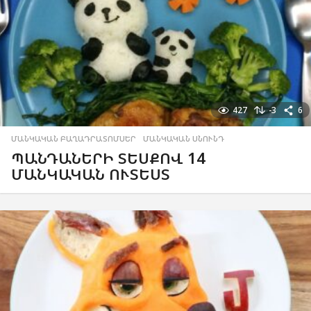
427
-3
6
ՄԱՆԿԱԿԱՆ ԲԱՂԱԴՐԱՏՈՄՍԵՐ
,
ՄԱՆԿԱԿԱՆ ՍՆՈՒՆԴ
ՊԱՆԴԱՆԵՐԻ ՏԵՍՔՈՎ 14
ՄԱՆԿԱԿԱՆ ՈՒՏԵՍՏ