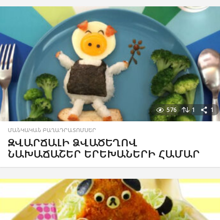
576
1
1
ՄԱՆԿԱԿԱՆ ԲԱՂԱԴՐԱՏՈՄՍԵՐ
ԶՎԱՐՃԱԼԻ ՁՎԱԾԵՂՈՎ
ՆԱԽԱՃԱՇԵՐ ԵՐԵԽԱՆԵՐԻ ՀԱՄԱՐ