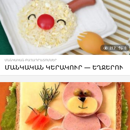
217
0
ՄԱՆԿԱԿԱՆ ԲԱՂԱԴՐԱՏՈՄՍԵՐ
ՄԱՆԿԱԿԱՆ ԿԵՐԱԿՈՒՐ — ԵՂՋԵՐՈՒ