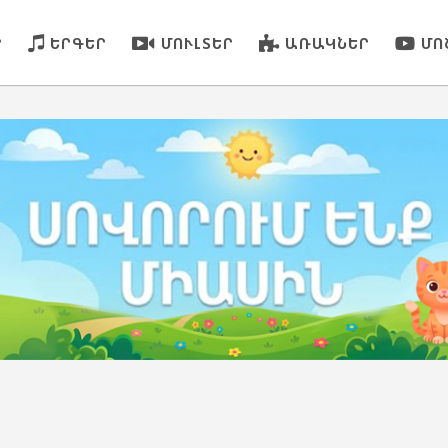
Ր
ԵՐԳԵՐ
ՄՈՒԼՏԵՐ
ԱՌԱԿՆԵՐ
ՄՈ