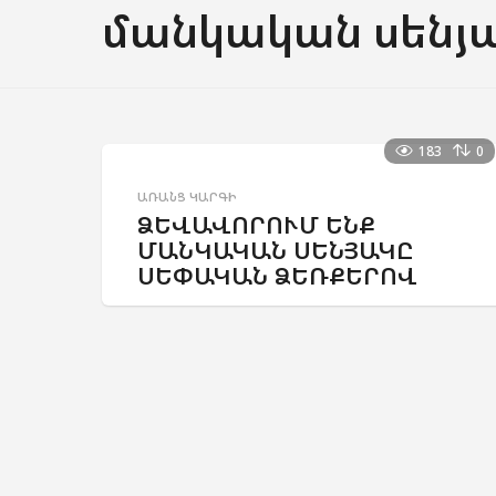
մանկական սենյ
183
0
ԱՌԱՆՑ ԿԱՐԳԻ
ՁԵՎԱՎՈՐՈՒՄ ԵՆՔ
ՄԱՆԿԱԿԱՆ ՍԵՆՅԱԿԸ
ՍԵՓԱԿԱՆ ՁԵՌՔԵՐՈՎ