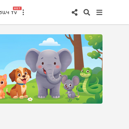
HOT
ԾԱԿ TV