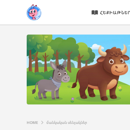
ՀԵՔԻԱԹՆԵ
HOME
մանկական սենյակներ