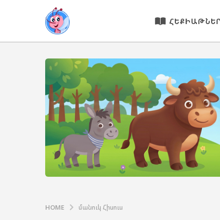
ՀԵՔԻԱԹՆԵ
HOME
մանուկ Հիսուս