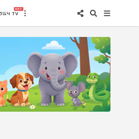
HOT
ԾԱԿ TV