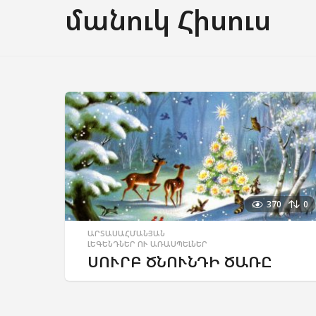
մանուկ Հիսուս
370
0
ԱՐՏԱՍԱՀՄԱՆՅԱՆ
,
ԼԵԳԵՆԴՆԵՐ ՈՒ ԱՌԱՍՊԵԼՆԵՐ
ՍՈՒՐԲ ԾՆՈՒՆԴԻ ԾԱՌԸ