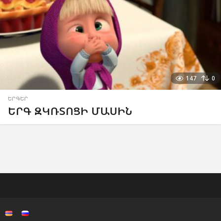
147
0
ԵՐԳԵՐ
ԵՐԳ ԶԿՌՏՈՑԻ ՄԱՍԻՆ