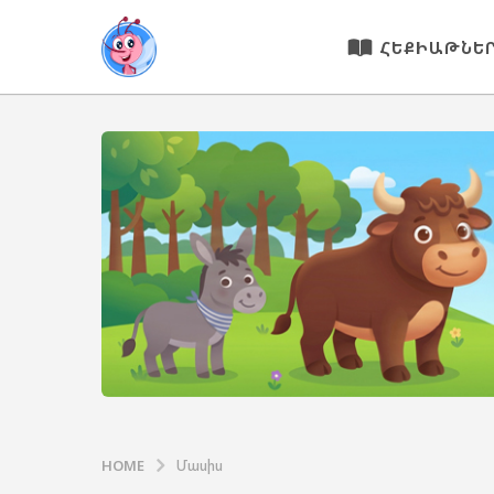
ՀԵՔԻԱԹՆԵ
HOME
Մասիս