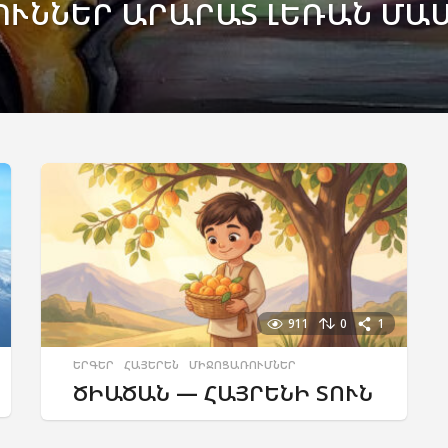
ՒՆՆԵՐ ԱՐԱՐԱՏ ԼԵՌԱՆ ՄԱ
911
0
1
ԵՐԳԵՐ
,
ՀԱՅԵՐԵՆ
,
ՄԻՋՈՑԱՌՈՒՄՆԵՐ
ԾԻԱԾԱՆ — ՀԱՅՐԵՆԻ ՏՈՒՆ