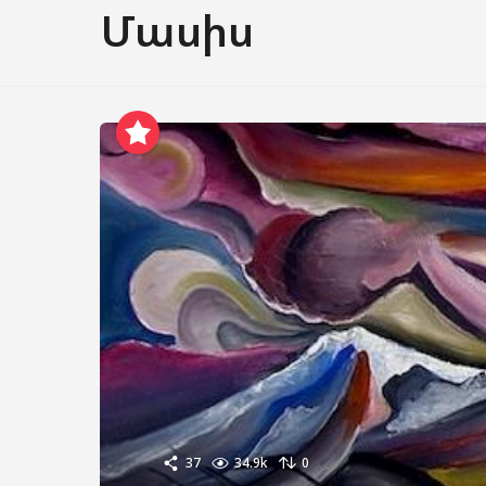
Մասիս
37
34.9k
0