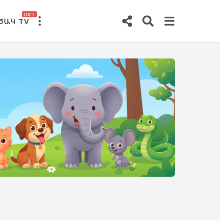
HOT
ԾԱԿ TV