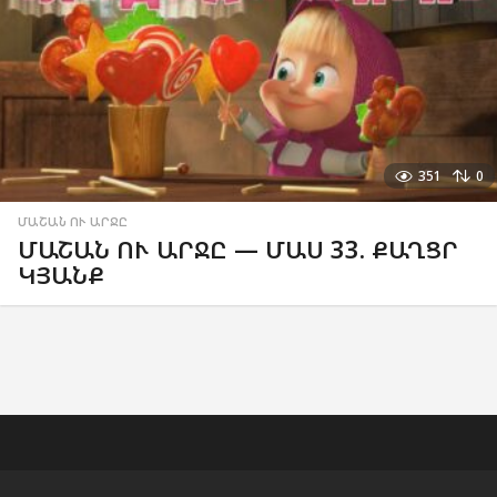
351
0
ՄԱՇԱՆ ՈՒ ԱՐՋԸ
ՄԱՇԱՆ ՈՒ ԱՐՋԸ — ՄԱՍ 33. ՔԱՂՑՐ
ԿՅԱՆՔ