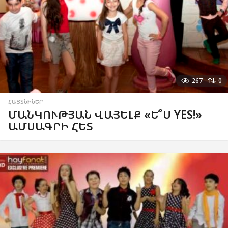
267
0
ՀԱՅՏՆԻՆԵՐ
ՄԱՆԿՈՒԹՅԱՆ ՎԱՅԵԼՔ «Ե՞Ս YES!»
ԱՄՍԱԳՐԻ ՀԵՏ