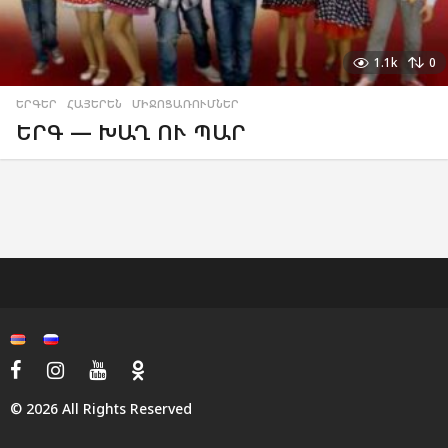
1.1k
0
ԵՐԳԵՐ
,
ՀԱՅԵՐԵՆ
,
ՄԻՋՈՑԱՌՈՒՄՆԵՐ
ԵՐԳ — ԽԱՂ ՈՒ ՊԱՐ
© 2026 All Rights Reserved