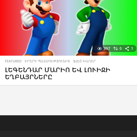
397
0
1
FEATURED
,
ԻՐԵՐԻ ՊԱՏՄՈՒԹՅՈՒՆԻՑ
,
ՖԼԵՇ ԽԱՂԵՐ
ԼԵԳԵՆԴԱՐ ՄԱՐԻՈ ԵՎ ԼՈՒԻՋԻ
ԵՂԲԱՅՐՆԵՐԸ