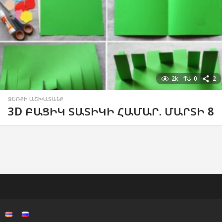
2k
0
2
ՁԵՌՔԻ ԱՇԽԱՏԱՆՔ
3D ԲԱՑԻԿ ՏԱՏԻԿԻ ՀԱՄԱՐ. ՄԱՐՏԻ 8