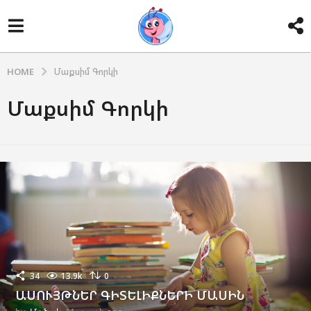
HOME
Մաքսիմ Գորկի
Մաքսիմ Գորկի
34
13.9k
0
ԱՍՈՒՅԹՆԵՐ ԳԻՏԵԼԻՔՆԵՐԻ ՄԱՍԻՆ