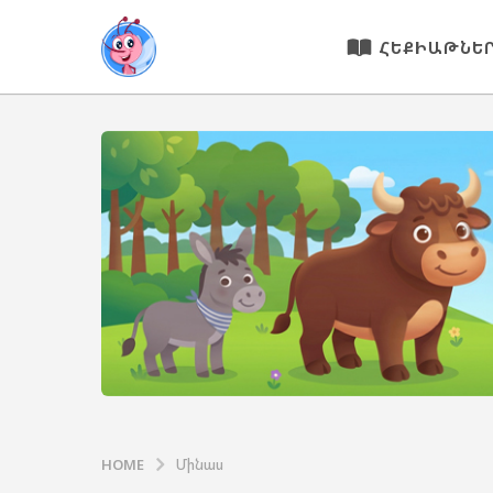
ՀԵՔԻԱԹՆԵ
HOME
Մինաս