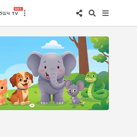
HOT
ԾԱԿ TV