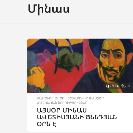
Մինաս
524
0
ԿԱՐԵՒՈՐ ՕՐԵՐ
,
ՀԵՏԱՔՐՔԻՐ ՓԱՍՏԵՐ
,
ՄԱՆԿԱԿԱՆ ՆՈՐՈՒԹՅՈՒՆՆԵՐ
ԱՅՍՕՐ ՄԻՆԱՍ
ԱՎԵՏԻՍՅԱՆԻ ԾՆՆԴՅԱՆ
ՕՐՆ Է