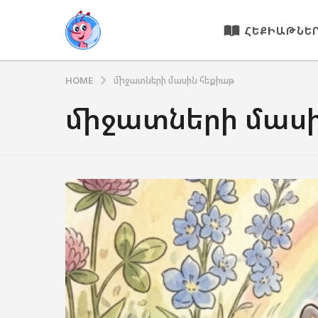
ՀԵՔԻԱԹՆԵ
HOME
միջատների մասին հեքիաթ
միջատների մաս