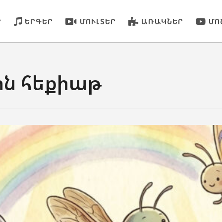
Ր
ԵՐԳԵՐ
ՄՈՒԼՏԵՐ
ԱՌԱԿՆԵՐ
ՄՈ
ին հեքիաթ