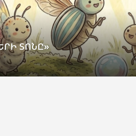
ԵՐԻ ՏՈՆԸ»