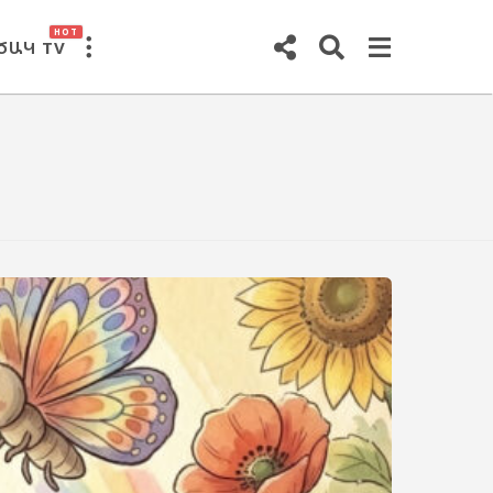
HOT
ԾԱԿ TV