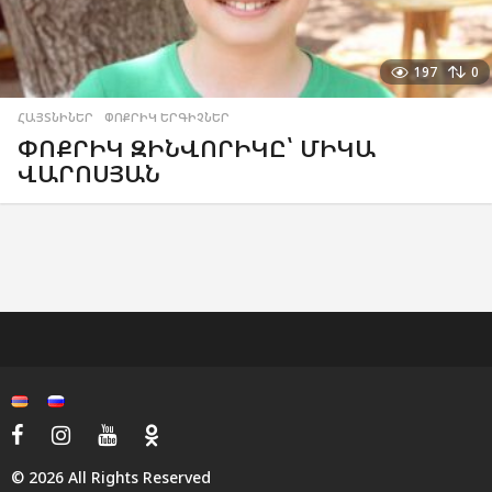
197
0
ՀԱՅՏՆԻՆԵՐ
,
ՓՈՔՐԻԿ ԵՐԳԻՉՆԵՐ
ՓՈՔՐԻԿ ԶԻՆՎՈՐԻԿԸ՝ ՄԻԿԱ
ՎԱՐՈՍՅԱՆ
© 2026 All Rights Reserved