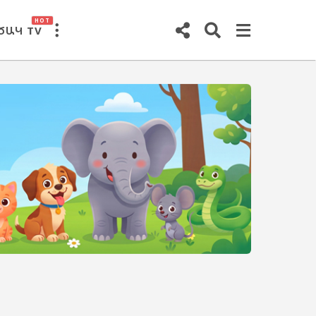
HOT
ԾԱԿ TV