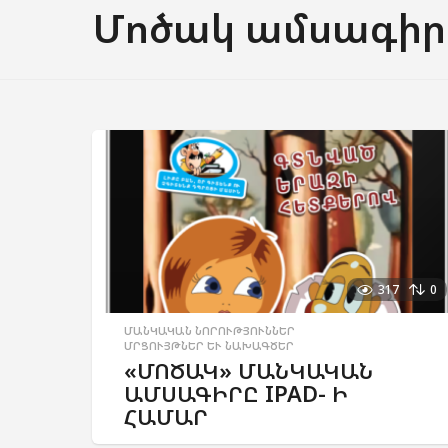
Մոծակ ամսագիր
317
0
ՄԱՆԿԱԿԱՆ ՆՈՐՈՒԹՅՈՒՆՆԵՐ
,
ՄՐՑՈՒՅԹՆԵՐ ԵՒ ՆԱԽԱԳԾԵՐ
«ՄՈԾԱԿ» ՄԱՆԿԱԿԱՆ
ԱՄՍԱԳԻՐԸ IPAD- Ի
ՀԱՄԱՐ