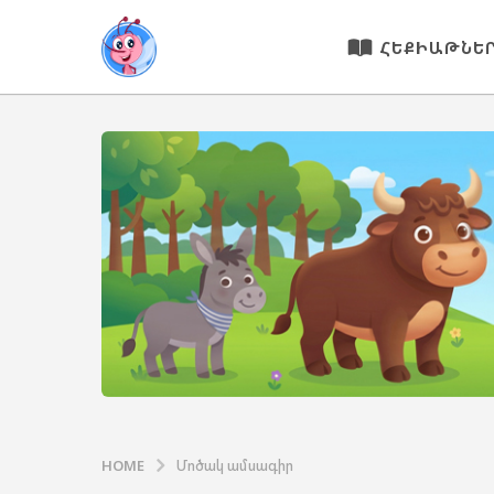
ՀԵՔԻԱԹՆԵ
HOME
Մոծակ ամսագիր