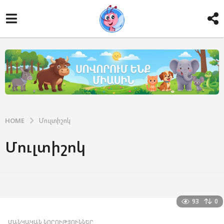
HOME
Մուլտիշոկ
Մուլտիշոկ
93
0
ՄԱՆԿԱԿԱՆ ՆՈՐՈՒԹՅՈՒՆՆԵՐ