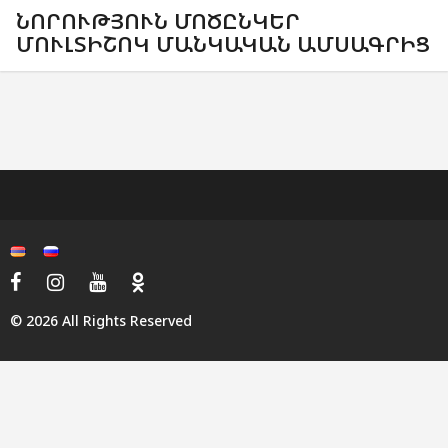
ՆՈՐՈՒԹՅՈՒՆ ՄՈԾԸՆԿԵՐ
ՄՈՒԼՏԻՇՈԿ ՄԱՆԿԱԿԱՆ ԱՄՍԱԳՐԻՑ
© 2026 All Rights Reserved