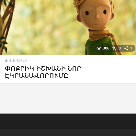
386
0
1
ԼԻԱՄԵՏՐԱԺ
ՓՈՔՐԻԿ ԻՇԽԱՆԻ ՆՈՐ
ԷԿՐԱՆԱՎՈՐՈՒՄԸ