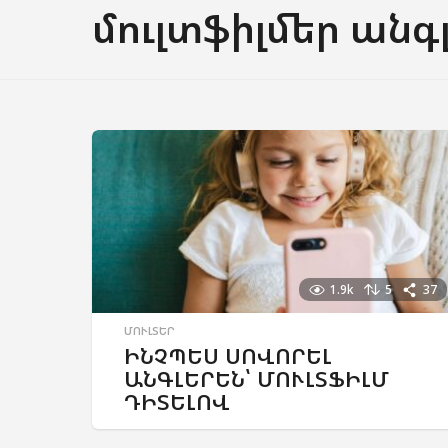
մուլտֆիլմեր անգ
1.9k
5
37
ՄՈՒԼՏԵՐ
ԻՆՉՊԵՍ ՍՈՎՈՐԵԼ
ԱՆԳԼԵՐԵՆ՝ ՄՈՒԼՏՖԻԼՄ
ԴԻՏԵԼՈՎ