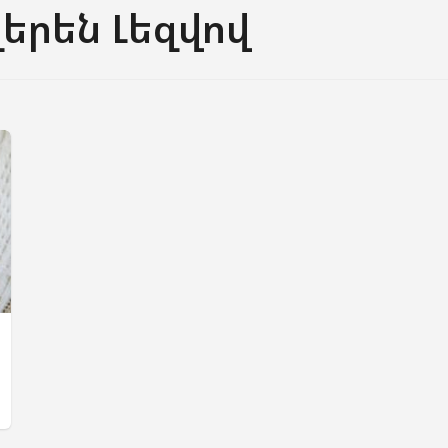
լերեն Լեզվով