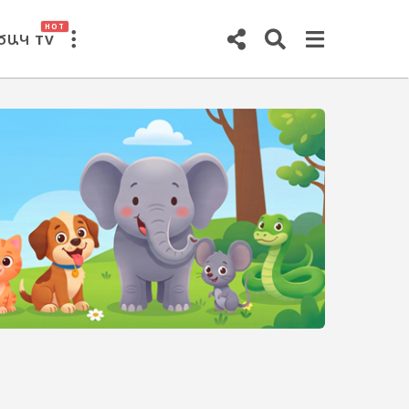
HOT
ԾԱԿ TV