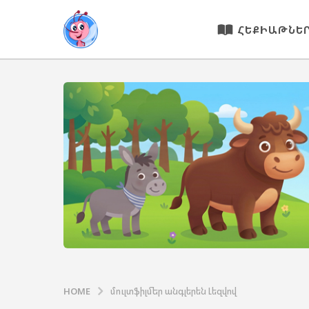
ՀԵՔԻԱԹՆԵ
HOME
մուլտֆիլմեր անգլերեն Լեզվով