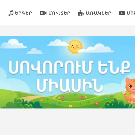
Ր
ԵՐԳԵՐ
ՄՈՒԼՏԵՐ
ԱՌԱԿՆԵՐ
ՄՈ