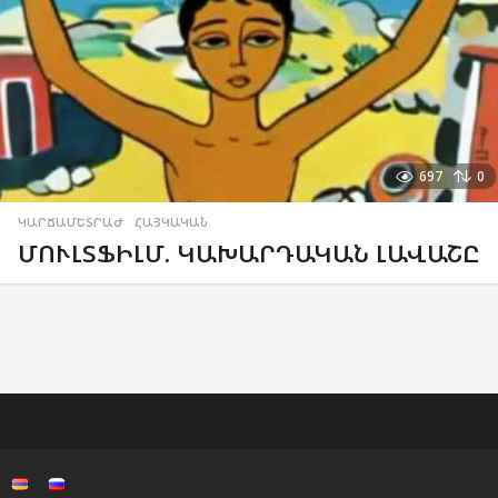
697
0
ԿԱՐՃԱՄԵՏՐԱԺ
,
ՀԱՅԿԱԿԱՆ
ՄՈՒԼՏՖԻԼՄ. ԿԱԽԱՐԴԱԿԱՆ ԼԱՎԱՇԸ