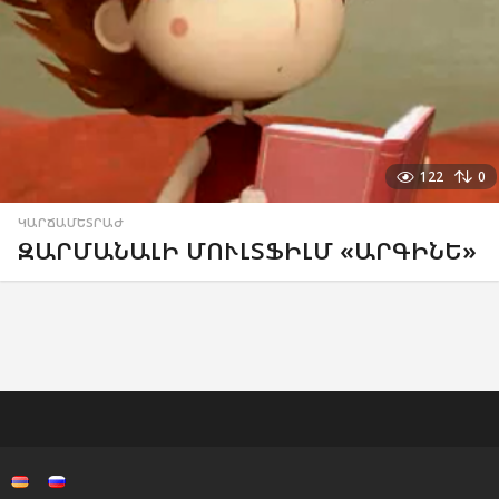
122
0
ԿԱՐՃԱՄԵՏՐԱԺ
ԶԱՐՄԱՆԱԼԻ ՄՈՒԼՏՖԻԼՄ «ԱՐԳԻՆԵ»