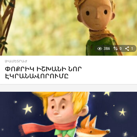
386
0
1
ԼԻԱՄԵՏՐԱԺ
ՓՈՔՐԻԿ ԻՇԽԱՆԻ ՆՈՐ
ԷԿՐԱՆԱՎՈՐՈՒՄԸ