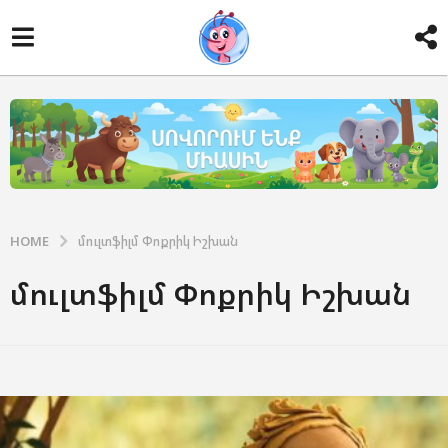
HOME
մուլտֆիլմ Փոքրիկ Իշխան
մուլտֆիլմ Փոքրիկ Իշխան