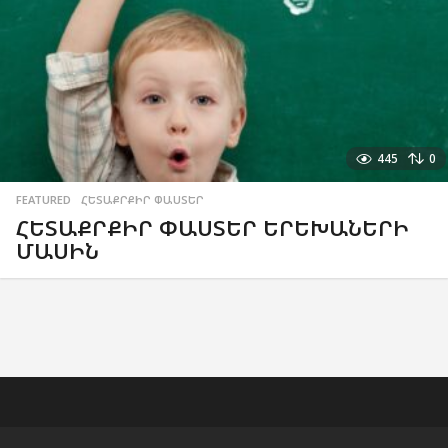
445
0
FEATURED
,
ՀԵՏԱՔՐՔԻՐ ՓԱՍՏԵՐ
ՀԵՏԱՔՐՔԻՐ ՓԱՍՏԵՐ ԵՐԵԽԱՆԵՐԻ
ՄԱՍԻՆ