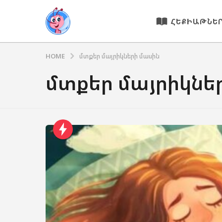
ՀԵՔԻԱԹՆԵ
HOME
մտքեր մայրիկների մասին
մտքեր մայրիկնե