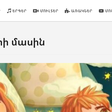
Ր
ԵՐԳԵՐ
ՄՈՒԼՏԵՐ
ԱՌԱԿՆԵՐ
ՄՈ
րի մասին