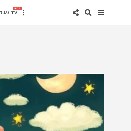
HOT
ԾԱԿ TV