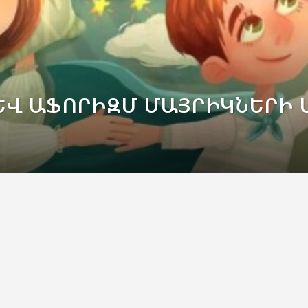
 ԵՎ ԱՖՈՐԻԶՄ ՄԱՅՐԻԿՆԵՐԻ