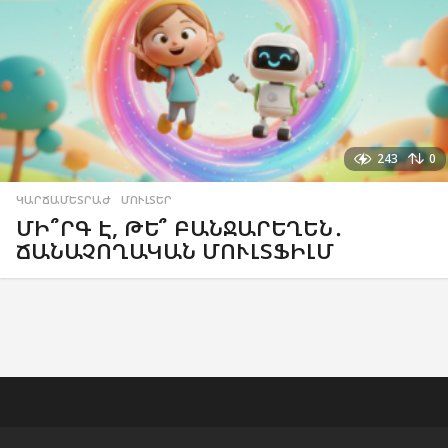
243
0
ԿԱՐՃԱՄԵՏՐԱԺ
,
ՄՈՒԼՏԵՐ
ՄԻ՞ՐԳ Է, ԹԵ՞ ԲԱՆՋԱՐԵՂԵՆ․
ՃԱՆԱՉՈՂԱԿԱՆ ՄՈՒԼՏՖԻԼՄ