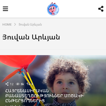
HOME
Յուվան Արևյան
Յուվան Արևյան
12
8k
0
ՀԱՅՐԵՆԱՍԻՐԱԿԱՆ
ԲԱՆԱՍՏԵՂԾՈՒԹՅՈՒՆՆԵՐ ՄՈԾԱԿԻ
ԸՆԹԵՐՑՈՂՆԵՐԻՑ